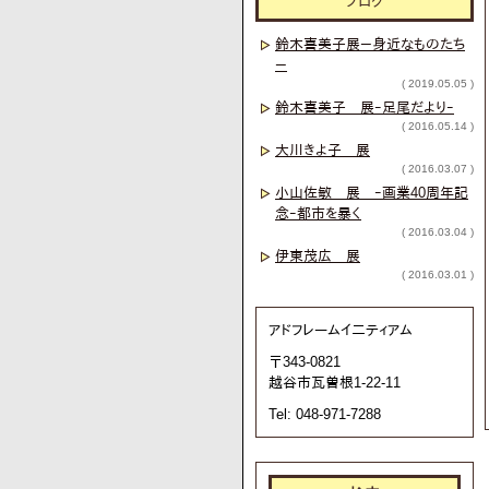
ブログ
鈴木喜美子展－身近なものたち
－
( 2019.05.05 )
鈴木喜美子 展ｰ足尾だよりｰ
( 2016.05.14 )
大川きよ子 展
( 2016.03.07 )
小山佐敏 展 ｰ画業40周年記
念ｰ都市を暴く
( 2016.03.04 )
伊東茂広 展
( 2016.03.01 )
アドフレームイ二ティアム
〒343-0821
越谷市瓦曽根1-22-11
Tel: 048-971-7288