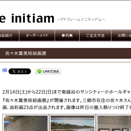
商品紹介
オーダーメイド
事例集
ご注文方法
お問い
佐々木冨美枝絵画展
2月14日(土)から22日(日)まで南越谷のサンシティー小ホールギ
『佐々木冨美枝絵画展』が開催されます。三郷市在住の
画、油彩画23点が出品されます。画像は昨日の搬入飾りつけ終了