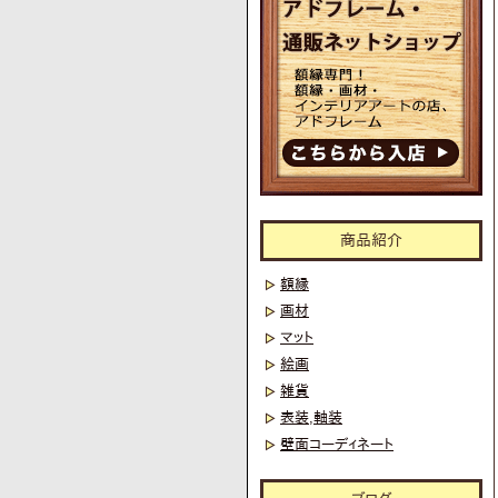
商品紹介
額縁
画材
マット
絵画
雑貨
表装,軸装
壁面コーディネート