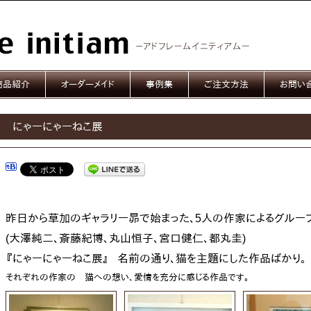
商品紹介
オーダーメイド
事例集
ご注文方法
お問い
にゃーにゃーねこ展
昨日から草加のギャラリー昴で始まった、5人の作家によるグルー
(大澤純二、斎藤紀博、丸山恒子、宮口健仁、
都丸圭)
『にゃーにゃーねこ展
名前の通り、猫を主題にした作品ばかり。
』
それぞれの作家の 猫への想い、愛情を充分に感じる作品です。