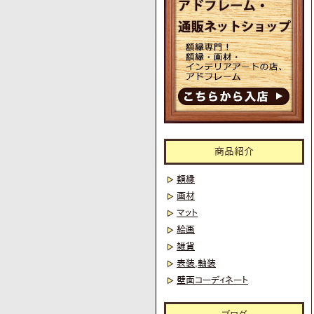
商品紹介
額縁
画材
マット
絵画
雑貨
表装,軸装
壁面コーディネート