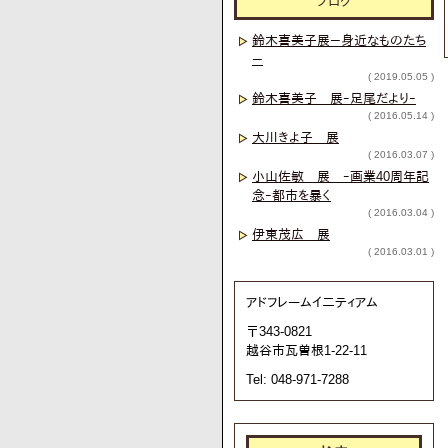
ブログ
鈴木喜美子展－身近なものたち
－
( 2019.05.05 )
鈴木喜美子 展ｰ足尾だよりｰ
( 2016.05.14 )
大川きよ子 展
( 2016.03.07 )
小山佐敏 展 ｰ画業40周年記
念ｰ都市を暴く
( 2016.03.04 )
伊東茂広 展
( 2016.03.01 )
アドフレームイ二ティアム
〒343-0821
越谷市瓦曽根1-22-11
Tel: 048-971-7288