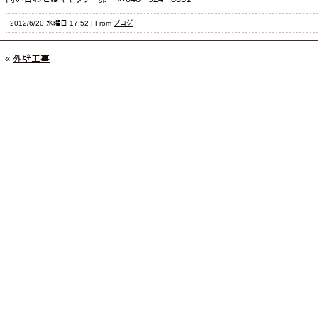
2012/6/20 水曜日 17:52 | From
ブログ
«
外壁工事