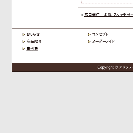
«
宮口健仁 水彩、スケッチ展
おしらせ
コンセプト
商品紹介
オーダーメイド
事例集
Copyright © アドフレー