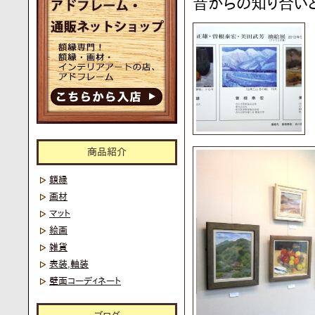
昔からの知り合いと
商品紹介
額縁
画材
マット
絵画
雑貨
表装,軸装
壁面コーディネート