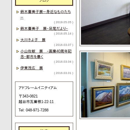
ブログ
鈴木喜美子展－身近なものたち
－
( 2019.05.05 )
鈴木喜美子 展ｰ足尾だよりｰ
( 2016.05.14 )
大川きよ子 展
( 2016.03.07 )
小山佐敏 展 ｰ画業40周年記
念ｰ都市を暴く
( 2016.03.04 )
伊東茂広 展
( 2016.03.01 )
アドフレームイ二ティアム
〒343-0821
越谷市瓦曽根1-22-11
Tel: 048-971-7288