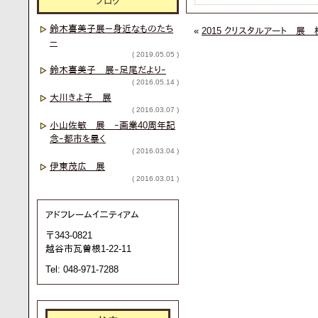
ブログ
鈴木喜美子展－身近なものたち
«
2015 クリスタルアート 
－
( 2019.05.05 )
鈴木喜美子 展ｰ足尾だよりｰ
( 2016.05.14 )
大川きよ子 展
( 2016.03.07 )
小山佐敏 展 ｰ画業40周年記
念ｰ都市を暴く
( 2016.03.04 )
伊東茂広 展
( 2016.03.01 )
アドフレームイ二ティアム
〒343-0821
越谷市瓦曽根1-22-11
Tel: 048-971-7288