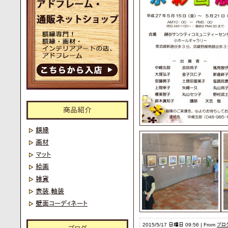
商品紹介
額縁
画材
マット
絵画
雑貨
表装,軸装
壁面コーディネート
2015/5/17 日曜日 09:56 | From
ブロ