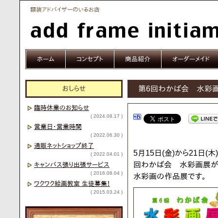
額装アドバイザーのいるお店
ホーム
コンセプト
商品紹介
オーダーメイド
おしらせ
第6回わかば会 水
臨時休業のお知らせ
( 2024.08.17 )
営業日・営業時間
( 2022.06.30 )
通販ネットショップ終了
5月15日(金)から21日
( 2022.04.01 )
回わかば会 水彩画展が
キャンバス張り出張サービス
( 2016.08.04 )
水彩画の作品展です。
ワクワク絵画教室 生徒募集！
( 2015.03.24 )