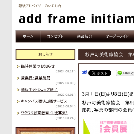
額装アドバイザーのいるお店
ホーム
コンセプト
商品紹介
オーダーメイド
おしらせ
杉戸町美術家協会 第
臨時休業のお知らせ
( 2024.08.17 )
営業日・営業時間
( 2022.06.30 )
通販ネットショップ終了
3月Ⅰ日(日)より8日(
( 2022.04.01 )
キャンバス張り出張サービス
杉戸町美術家協会 第9回
( 2016.08.04 )
彫刻、写真の部門の会員
ワクワク絵画教室 生徒募集！
( 2015.03.24 )