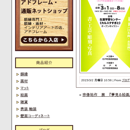
商品紹介
額縁
2015/3/2 月曜日 10:56 | From
ブログ
画材
マット
«
宗像祐作 展 『夢見る絵
絵画
雑貨
表装,軸装
壁面コーディネート