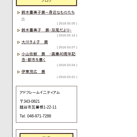
ブログ
鈴木喜美子展－身近なものたち
－
( 2019.05.05 )
鈴木喜美子 展ｰ足尾だよりｰ
( 2016.05.14 )
大川きよ子 展
( 2016.03.07 )
小山佐敏 展 ｰ画業40周年記
念ｰ都市を暴く
( 2016.03.04 )
伊東茂広 展
( 2016.03.01 )
アドフレームイ二ティアム
〒343-0821
越谷市瓦曽根1-22-11
Tel: 048-971-7288