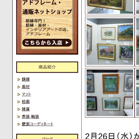
商品紹介
額縁
画材
マット
絵画
雑貨
表装,軸装
壁面コーディネート
2月26日（水