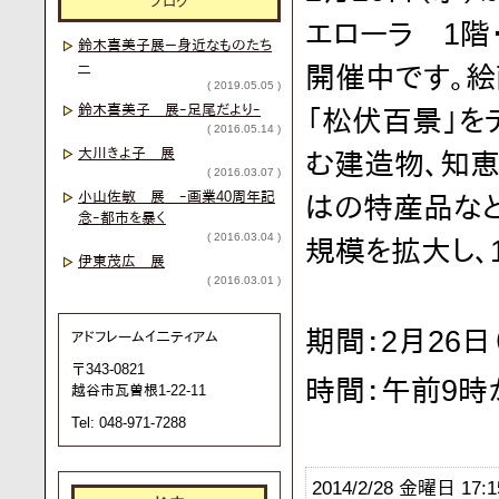
ブログ
エローラ 1階
鈴木喜美子展－身近なものたち
－
開催中です。絵
( 2019.05.05 )
鈴木喜美子 展ｰ足尾だよりｰ
「松伏百景」を
( 2016.05.14 )
大川きよ子 展
む建造物、知恵
( 2016.03.07 )
小山佐敏 展 ｰ画業40周年記
はの特産品など
念ｰ都市を暴く
( 2016.03.04 )
規模を拡大し、
伊東茂広 展
( 2016.03.01 )
期間：2月26
アドフレームイ二ティアム
〒343-0821
時間：午前9時
越谷市瓦曽根1-22-11
Tel: 048-971-7288
2014/2/28 金曜日 17:1