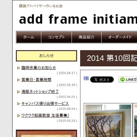
額装アドバイザーのいるお店
ホーム
コンセプト
商品紹介
オーダーメイド
おしらせ
2014 第10
臨時休業のお知らせ
( 2024.08.17 )
営業日・営業時間
( 2022.06.30 )
通販ネットショップ終了
( 2022.04.01 )
キャンバス張り出張サービス
( 2016.08.04 )
ワクワク絵画教室 生徒募集！
( 2015.03.24 )