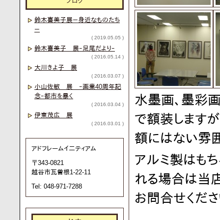
ブログ
鈴木喜美子展－身近なものたち
－
( 2019.05.05 )
鈴木喜美子 展ｰ足尾だよりｰ
( 2016.05.14 )
大川きよ子 展
( 2016.03.07 )
小山佐敏 展 ｰ画業40周年記
念ｰ都市を暴く
水墨画、墨彩
( 2016.03.04 )
伊東茂広 展
で額装しますが
( 2016.03.01 )
額にはない雰
アドフレームイ二ティアム
アルミ製はも
〒343-0821
越谷市瓦曽根1-22-11
れる場合は当店
Tel: 048-971-7288
お問合せくださ