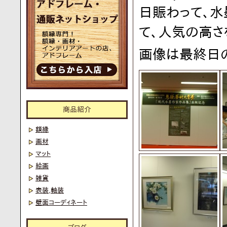
日賑わって、水
て、人気の高さ
画像は最終日
商品紹介
額縁
画材
マット
絵画
雑貨
表装,軸装
壁面コーディネート