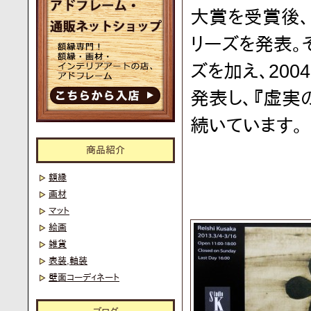
大賞を受賞後
リーズを発表。
ズを加え、20
発表し、『虚実
続いています。
商品紹介
額縁
画材
マット
絵画
雑貨
表装,軸装
壁面コーディネート