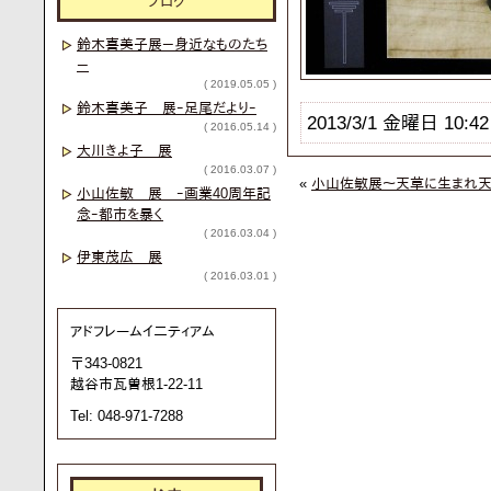
ブログ
鈴木喜美子展－身近なものたち
－
( 2019.05.05 )
鈴木喜美子 展ｰ足尾だよりｰ
2013/3/1 金曜日 10:42
( 2016.05.14 )
大川きよ子 展
( 2016.03.07 )
«
小山佐敏展～天草に生まれ
小山佐敏 展 ｰ画業40周年記
念ｰ都市を暴く
( 2016.03.04 )
伊東茂広 展
( 2016.03.01 )
アドフレームイ二ティアム
〒343-0821
越谷市瓦曽根1-22-11
Tel: 048-971-7288